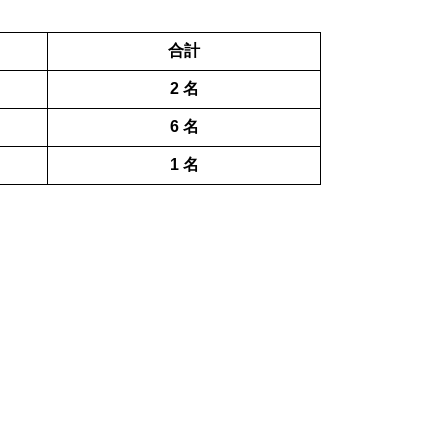
合計
2
名
6
名
1 名