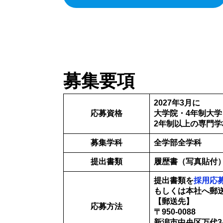
募集要項
2027年3月に
応募資格
大学院・4年制大
2年制以上の専門
募集学科
全学部全学科
提出書類
履歴書（写真貼付
提出書類を
採用応
もしくは本社へ郵
【郵送先】
応募方法
〒950-0088
新潟市中央区万代3