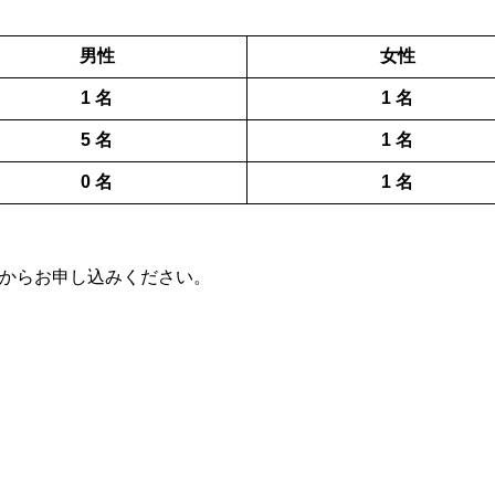
男性
女性
1
名
1 名
5 名
1 名
0 名
1 名
からお申し込みください。