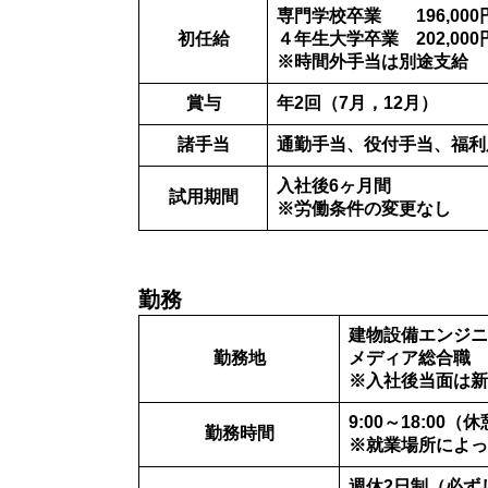
専門学校卒業 196,00
初任給
４年生大学卒業 202,00
※時間外手当は別途支給
賞与
年2回（7月，12月）
諸手当
通勤手当、役付手当、福利
入社後6ヶ月間
試用期間
※労働条件の変更なし
勤務
建物設備エンジニ
勤務地
メディア総合職
※入社後当面は
9:00～18:00（
勤務時間
※就業場所によっ
週休2日制（必ず