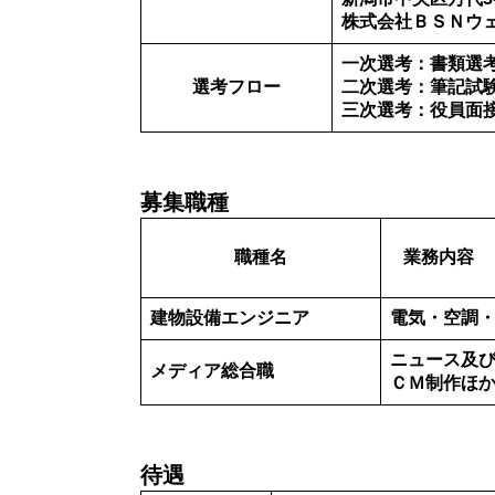
株式会社ＢＳＮウ
一次選考：書類選
選考フロー
二
次選考：筆記試
三次選考：役員面
募集職種
職種名
業務内容
建物設備エンジニア
電気・空調
ニュース及
メディア総合職
ＣＭ制作ほ
待遇