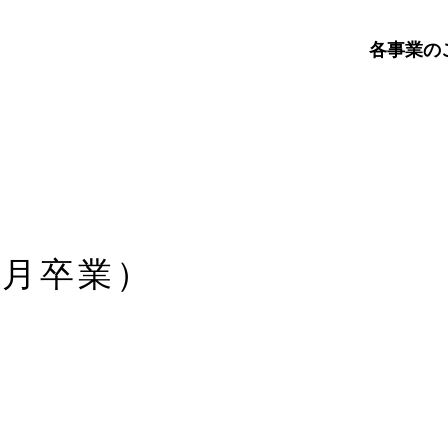
各事業の
建築
メデ
不動
3月卒業）
損害